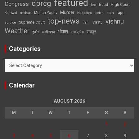
featured
dprcg
Congress
High Court
fire
fraud
Murder
rape
Mohan Yadav
Naxalites
rain
Kejriwal
mohan
petrol
top-news
vishnu
Supreme Court
Vastu
suicide
train
Weather
भोपाल
रायपुर
इंदौर
छत्तीसगढ़
मध्य प्रदेश
Categories
Categories
Calendar
AUGUST 2026
M
T
W
T
F
S
S
1
2
3
4
5
6
7
8
9