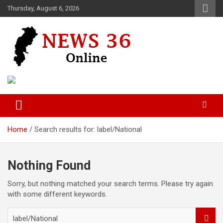
Skip
Thursday, August 6, 2026
to
content
Voice of 36garh
News 36
Home
Search results for: label/National
Nothing Found
Sorry, but nothing matched your search terms. Please try again
with some different keywords.
S