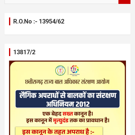
e
a
r
c
R.O.No :- 13954/62
h
13817/2