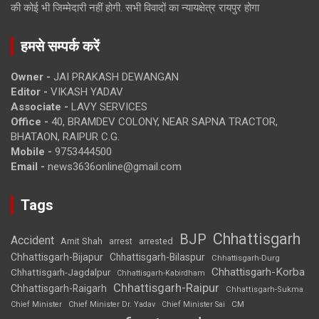
की कोई भी जिम्मेदारी नहीं होगी. सभी विवादों का न्यायक्षेत्र रायपुर होगा
हमसे सम्पर्क करें
Owner -
JAI PRAKASH DEWANGAN
Editor -
VIKASH YADAV
Associate -
LAVY SERVICES
Office -
40, BRAMDEV COLONY, NEAR SAPNA TRACTOR,
BHATAON, RAIPUR C.G.
Mobile -
9753444500
Email -
news3636online@gmail.com
Tags
Chhattisgarh
BJP
Accident
Amit Shah
arrested
arrest
Chhattisgarh-Bijapur
Chhattisgarh-Bilaspur
Chhattisgarh-Durg
Chhattisgarh-Korba
Chhattisgarh-Jagdalpur
Chhattisgarh-Kabirdham
Chhattisgarh-Raipur
Chhattisgarh-Raigarh
Chhattisgarh-Sukma
CM
Chief Minister
Chief Minister Dr. Yadav
Chief Minister Sai